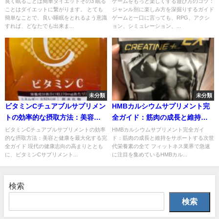
方を深掘りするガイド
良く眠ることは簡単ダイエットその3 眠る
ゲームをもっと楽しくする遊び方のコツ：
ことはダイエットに繋がります。 とても
ジャンル別に楽しみ方を深掘りするガイド
簡単なことで、良い睡眠をとれるよう意識
ゲームと一口に言っても、RPG、アクシ
すれば、どなたでも出来ま...
ョン、シミュレーション、...
未分類
未分類
ビタミンCチュアブルサプリメン
HMBカルシウムサプリメント完
トの効率的な摂取方法：美容と
全ガイド：筋肉の成長と維持を
健康を最大化する完全ガイド
サポートする次世代栄養素の全
ビタミンCチュアブルサプリメントの効率
HMBカルシウムサプリメント完全ガイ
的な摂取方法：美容と健康を最大化する完
ド：筋肉の成長と維持をサポートする次世
て
全ガイド 現代の健康志向の高まりととも
代栄養素の全て フィットネス業界で急速
に、ビタミンCサプリメント...
に注目を集めているHMBカル...
検索
検索