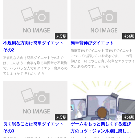
未分類
未分類
不規則な方向け簡単ダイエット
簡単背伸びダイエット
その2
簡単背伸びダイエット 背伸びダイエット
についてお話している続きです。 この背
不規則な方向け簡単ダイエットその2 で
伸びと一緒にやると良い簡単なエクササイ
は、このように食事を取る時間帯が不規則
ズがあるのです。 もちろ...
で、バラバラな人でもダイエット出来るの
でしょうか？ それが、きち...
未分類
未分類
良く眠ることは簡単ダイエット
ゲームをもっと楽しくする遊び
その3
方のコツ：ジャンル別に楽しみ