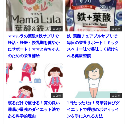
未分類
未分類
ママルラの葉酸&鉄サプリで
鉄+葉酸チュアブルサプリで
妊活・妊娠・授乳期を健やか
毎日の栄養サポート！ミック
にサポート！ママと赤ちゃん
スベリー味で美味しく続けら
のための栄養補給
れる健康習慣
未分類
未分類
寝るだけで痩せる！質の良い
1日たった1分！簡単背伸びダ
睡眠が最強のダイエット法で
イエットで理想のボディライ
ある科学的理由
ンを手に入れる方法