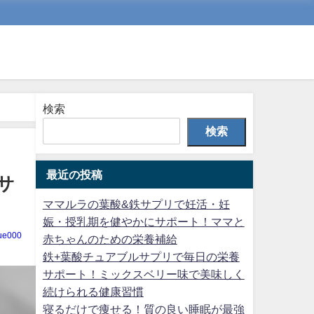
検索
検索
最近の投稿
サ
ママルラの葉酸&鉄サプリで妊活・妊
娠・授乳期を健やかにサポート！ママと
lue000
赤ちゃんのための栄養補給
鉄+葉酸チュアブルサプリで毎日の栄養
サポート！ミックスベリー味で美味しく
続けられる健康習慣
寝るだけで痩せる！質の良い睡眠が最強