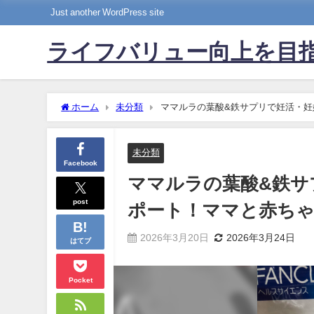
Just another WordPress site
ライフバリュー向上を目
ホーム
未分類
ママルラの葉酸&鉄サプリで妊活・
未分類
Facebook
ママルラの葉酸&鉄サ
post
ポート！ママと赤ち
2026年3月20日
2026年3月24日
はてブ
Pocket