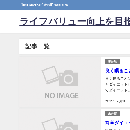
Just another WordPress site
ライフバリュー向上を目
記事一覧
未分類
良く眠るこ
良く眠ることは簡単ダイエットその1
もダイエットした
てダイエット
2025年9月26日
未分類
簡単ダイエ