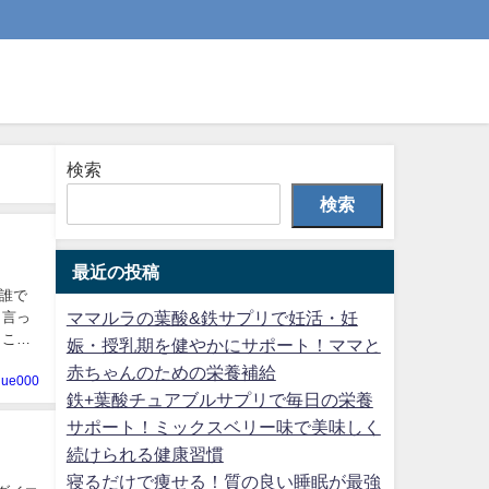
検索
検索
最近の投稿
ママルラの葉酸&鉄サプリで妊活・妊
ところ
娠・授乳期を健やかにサポート！ママと
赤ちゃんのための栄養補給
alue000
鉄+葉酸チュアブルサプリで毎日の栄養
サポート！ミックスベリー味で美味しく
続けられる健康習慣
寝るだけで痩せる！質の良い睡眠が最強