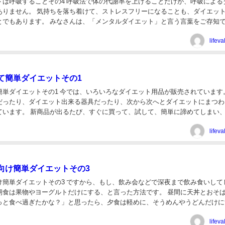
トは呼吸することその4 呼吸法で体の代謝率を上げることだけが、呼吸による
ありません。 気持ちを落ち着けて、ストレスフリーになることも、ダイエッ
、「メンタルダイエット」と言う言葉をご存知でしょ
聞いたことのあるかた、実際にもうやっている...
lifev
て簡単ダイエットその1
では、いろいろなダイエット用品が販売されています。 ダ
だったり、ダイエット出来る器具だったり、次から次へとダイエットにまつわ
って、試して、簡単に諦めてしまい、また
てと、悪循環している人も周囲には沢山い...
lifev
向け簡単ダイエットその3
け簡単ダイエットその3 ですから、もし、飲み会などで深夜まで飲み食いして
朝食は果物やヨーグルトだけにする、と言った方法です。 昼間に天丼とおそ
っと食べ過ぎたかな？」と思ったら、夕食は軽めに、そうめんやうどんだけに
とか、自分の好きなメニューで調整すれば良いのです。 三...
lifev