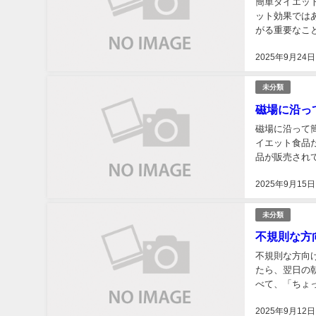
簡単ダイエッ
ット効果では
がる重要なことでもあります。 みなさんは
うか？ 
2025年9月24日
未分類
磁場に沿っ
磁場に沿って簡単ダイエットその1 今
イエット食品
品が販売されています。 新商品が出るたび、すぐに買
次の商品を買っ
2025年9月15日
未分類
不規則な方
不規則な方向
たら、翌日の
べて、「ちょ
2025年9月12日