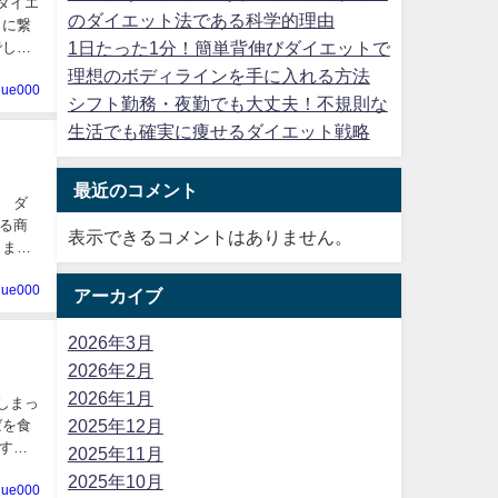
ダイエ
のダイエット法である科学的理由
トに繋
1日たった1分！簡単背伸びダイエットで
理想のボディラインを手に入れる方法
alue000
シフト勤務・夜勤でも大丈夫！不規則な
生活でも確実に痩せるダイエット戦略
最近のコメント
る商
表示できるコメントはありません。
alue000
アーカイブ
2026年3月
2026年2月
2026年1月
しまっ
2025年12月
ばを食
する
2025年11月
2025年10月
alue000